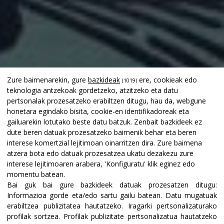
Zure baimenarekin, gure
bazkideak
ere, cookieak edo
(1019)
teknologia antzekoak gordetzeko, atzitzeko eta datu
pertsonalak prozesatzeko erabiltzen ditugu, hau da, webgune
honetara egindako bisita, cookie-en identifikadoreak eta
gailuarekin lotutako beste datu batzuk. Zenbait bazkideek ez
dute beren datuak prozesatzeko baimenik behar eta beren
interese komertzial lejitimoan oinarritzen dira. Zure baimena
atzera bota edo datuak prozesatzea ukatu dezakezu zure
interese lejitimoaren arabera, 'Konfiguratu' klik eginez edo
momentu batean.
Bai guk bai gure bazkideek datuak prozesatzen ditugu:
Informazioa gorde eta/edo sartu gailu batean
.
Datu mugatuak
erabiltzea publizitatea hautatzeko
.
Iragarki pertsonalizaturako
profilak sortzea
.
Profilak publizitate pertsonalizatua hautatzeko