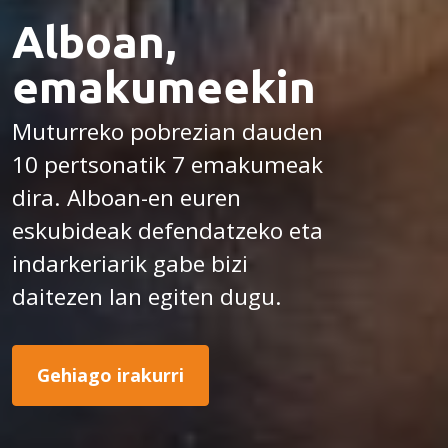
Alboan,
emakumeekin
Muturreko pobrezian dauden
10 pertsonatik 7 emakumeak
dira. Alboan-en euren
eskubideak defendatzeko eta
indarkeriarik gabe bizi
daitezen lan egiten dugu.
Gehiago irakurri