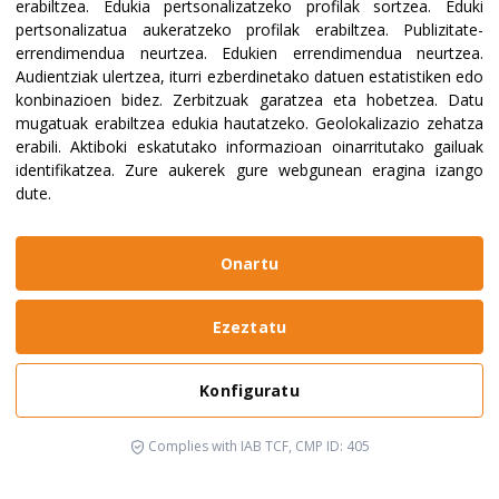
erabiltzea
.
Edukia pertsonalizatzeko profilak sortzea
.
Eduki
pertsonalizatua aukeratzeko profilak erabiltzea
.
Publizitate-
errendimendua neurtzea
.
Edukien errendimendua neurtzea
.
Audientziak ulertzea, iturri ezberdinetako datuen estatistiken edo
konbinazioen bidez
.
Zerbitzuak garatzea eta hobetzea
.
Datu
mugatuak erabiltzea edukia hautatzeko
.
Geolokalizazio zehatza
erabili
.
Aktiboki eskatutako informazioan oinarritutako gailuak
identifikatzea
.
Zure aukerek gure webgunean eragina izango
dute.
Onartu
Ezeztatu
Konfiguratu
Complies with IAB TCF, CMP ID: 405