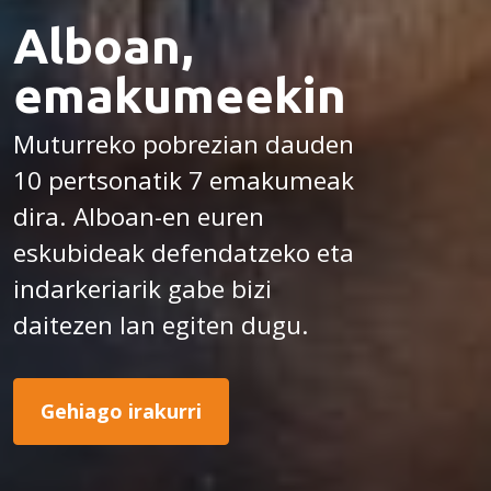
Alboan,
emakumeekin
Muturreko pobrezian dauden
10 pertsonatik 7 emakumeak
dira. Alboan-en euren
eskubideak defendatzeko eta
indarkeriarik gabe bizi
daitezen lan egiten dugu.
Gehiago irakurri