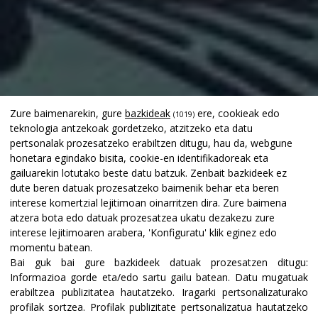
Zure baimenarekin, gure
bazkideak
ere, cookieak edo
(1019)
teknologia antzekoak gordetzeko, atzitzeko eta datu
pertsonalak prozesatzeko erabiltzen ditugu, hau da, webgune
honetara egindako bisita, cookie-en identifikadoreak eta
gailuarekin lotutako beste datu batzuk. Zenbait bazkideek ez
dute beren datuak prozesatzeko baimenik behar eta beren
interese komertzial lejitimoan oinarritzen dira. Zure baimena
atzera bota edo datuak prozesatzea ukatu dezakezu zure
interese lejitimoaren arabera, 'Konfiguratu' klik eginez edo
momentu batean.
Bai guk bai gure bazkideek datuak prozesatzen ditugu:
Informazioa gorde eta/edo sartu gailu batean
.
Datu mugatuak
erabiltzea publizitatea hautatzeko
.
Iragarki pertsonalizaturako
profilak sortzea
.
Profilak publizitate pertsonalizatua hautatzeko