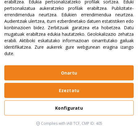
erabiltzea
.
Edukia pertsonalizatzeko profilak sortzea
.
Eduki
pertsonalizatua aukeratzeko profilak erabiltzea
.
Publizitate-
errendimendua neurtzea
.
Edukien errendimendua neurtzea
.
Audientziak ulertzea, iturri ezberdinetako datuen estatistiken edo
konbinazioen bidez
.
Zerbitzuak garatzea eta hobetzea
.
Datu
mugatuak erabiltzea edukia hautatzeko
.
Geolokalizazio zehatza
erabili
.
Aktiboki eskatutako informazioan oinarritutako gailuak
identifikatzea
.
Zure aukerek gure webgunean eragina izango
dute.
Onartu
Ezeztatu
Konfiguratu
Complies with IAB TCF, CMP ID: 405