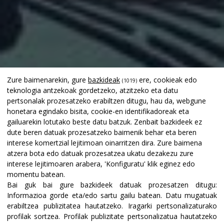
Zure baimenarekin, gure
bazkideak
ere, cookieak edo
(1019)
teknologia antzekoak gordetzeko, atzitzeko eta datu
pertsonalak prozesatzeko erabiltzen ditugu, hau da, webgune
honetara egindako bisita, cookie-en identifikadoreak eta
gailuarekin lotutako beste datu batzuk. Zenbait bazkideek ez
dute beren datuak prozesatzeko baimenik behar eta beren
interese komertzial lejitimoan oinarritzen dira. Zure baimena
atzera bota edo datuak prozesatzea ukatu dezakezu zure
interese lejitimoaren arabera, 'Konfiguratu' klik eginez edo
momentu batean.
Bai guk bai gure bazkideek datuak prozesatzen ditugu:
Informazioa gorde eta/edo sartu gailu batean
.
Datu mugatuak
erabiltzea publizitatea hautatzeko
.
Iragarki pertsonalizaturako
profilak sortzea
.
Profilak publizitate pertsonalizatua hautatzeko