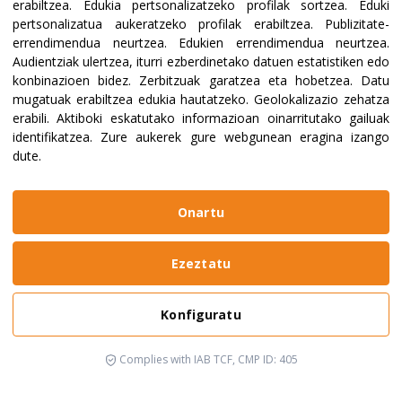
erabiltzea
.
Edukia pertsonalizatzeko profilak sortzea
.
Eduki
pertsonalizatua aukeratzeko profilak erabiltzea
.
Publizitate-
errendimendua neurtzea
.
Edukien errendimendua neurtzea
.
Audientziak ulertzea, iturri ezberdinetako datuen estatistiken edo
konbinazioen bidez
.
Zerbitzuak garatzea eta hobetzea
.
Datu
mugatuak erabiltzea edukia hautatzeko
.
Geolokalizazio zehatza
erabili
.
Aktiboki eskatutako informazioan oinarritutako gailuak
identifikatzea
.
Zure aukerek gure webgunean eragina izango
dute.
Onartu
Ezeztatu
Konfiguratu
Complies with IAB TCF, CMP ID: 405