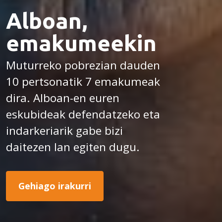
Alboan,
emakumeekin
Muturreko pobrezian dauden
10 pertsonatik 7 emakumeak
dira. Alboan-en euren
eskubideak defendatzeko eta
indarkeriarik gabe bizi
daitezen lan egiten dugu.
Gehiago irakurri