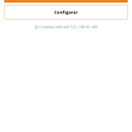
Configurar
Complies with IAB TCF, CMP ID: 405
Está pasando
Emergencia en
Tecnolog