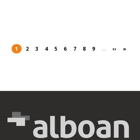
1
2
3
4
5
6
7
8
9
…
››
»
Página actual
Page
Page
Page
Page
Page
Page
Page
Page
Siguiente 
Última