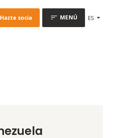
MENÚ
Hazte socia
ES
nezuela