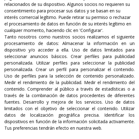
relacionados de su dispositivo. Algunos socios no requieren su
consentimiento para procesar sus datos y se basan en su
interés comercial legítimo. Puede retirar su permiso o rechazar
el procesamiento de datos en función de su interés legítimo en
cualquier momento, haciendo clic en 'Configurar'.
Tanto nosotros como nuestros socios realizamos el siguiente
procesamiento de datos:
Almacenar la información en un
dispositivo y/o acceder a ella
.
Uso de datos limitados para
seleccionar anuncios básicos
.
Crear perfiles para publicidad
Certificaciones y acreditaciones
personalizada
.
Utilizar perfiles para seleccionar la publicidad
personalizada
.
Crear un perfil para personalizar el contenido
.
Uso de perfiles para la selección de contenido personalizado
.
Medir el rendimiento de la publicidad
.
Medir el rendimiento del
contenido
.
Comprender al público a través de estadísticas o a
través de la combinación de datos procedentes de diferentes
fuentes
.
Desarrollo y mejora de los servicios
.
Uso de datos
limitados con el objetivo de seleccionar el contenido
.
Utilizar
datos de localización geográfica precisa
.
Identificar los
dispositivos en función de la información solicitada activamente
.
Tus preferencias tendrán efecto en nuestra web.
@2023 ALBOAN Promovida por los Jesuitas