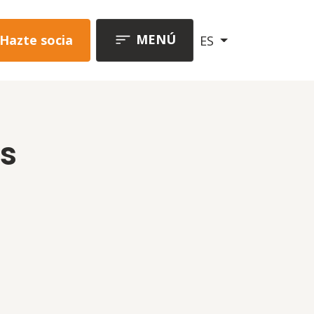
MENÚ
Hazte socia
ES
s