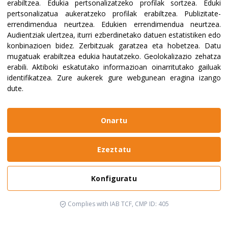
erabiltzea
.
Edukia pertsonalizatzeko profilak sortzea
.
Eduki
pertsonalizatua aukeratzeko profilak erabiltzea
.
Publizitate-
errendimendua neurtzea
.
Edukien errendimendua neurtzea
.
Audientziak ulertzea, iturri ezberdinetako datuen estatistiken edo
konbinazioen bidez
.
Zerbitzuak garatzea eta hobetzea
.
Datu
mugatuak erabiltzea edukia hautatzeko
.
Geolokalizazio zehatza
erabili
.
Aktiboki eskatutako informazioan oinarritutako gailuak
identifikatzea
.
Zure aukerek gure webgunean eragina izango
dute.
Onartu
Ezeztatu
Konfiguratu
Complies with IAB TCF, CMP ID: 405