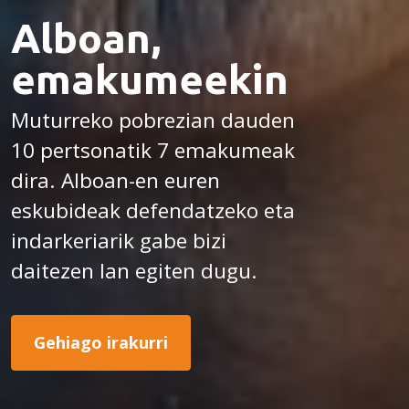
Alboan,
emakumeekin
Muturreko pobrezian dauden
10 pertsonatik 7 emakumeak
dira. Alboan-en euren
eskubideak defendatzeko eta
indarkeriarik gabe bizi
daitezen lan egiten dugu.
Gehiago irakurri