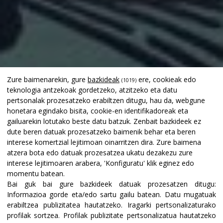
Zure baimenarekin, gure
bazkideak
ere, cookieak edo
(1019)
teknologia antzekoak gordetzeko, atzitzeko eta datu
pertsonalak prozesatzeko erabiltzen ditugu, hau da, webgune
honetara egindako bisita, cookie-en identifikadoreak eta
gailuarekin lotutako beste datu batzuk. Zenbait bazkideek ez
dute beren datuak prozesatzeko baimenik behar eta beren
interese komertzial lejitimoan oinarritzen dira. Zure baimena
atzera bota edo datuak prozesatzea ukatu dezakezu zure
interese lejitimoaren arabera, 'Konfiguratu' klik eginez edo
momentu batean.
Bai guk bai gure bazkideek datuak prozesatzen ditugu:
Informazioa gorde eta/edo sartu gailu batean
.
Datu mugatuak
erabiltzea publizitatea hautatzeko
.
Iragarki pertsonalizaturako
profilak sortzea
.
Profilak publizitate pertsonalizatua hautatzeko