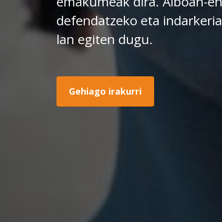
emakumeak dira. Alboan-en
defendatzeko eta indarkeria
lan egiten dugu.
Gehiago irakurri