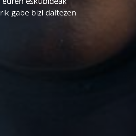
 euren eskubideak
rik gabe bizi daitezen