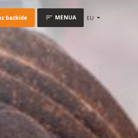
MENUA
ez bazkide
EU