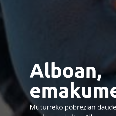
Alboan,
emakume
Muturreko pobrezian daude