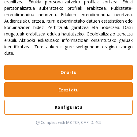
erabiltzea
.
Edukia pertsonalizatzeko profilak sortzea
.
Eduki
pertsonalizatua aukeratzeko profilak erabiltzea
.
Publizitate-
errendimendua neurtzea
.
Edukien errendimendua neurtzea
.
Audientziak ulertzea, iturri ezberdinetako datuen estatistiken edo
konbinazioen bidez
.
Zerbitzuak garatzea eta hobetzea
.
Datu
mugatuak erabiltzea edukia hautatzeko
.
Geolokalizazio zehatza
erabili
.
Aktiboki eskatutako informazioan oinarritutako gailuak
identifikatzea
.
Zure aukerek gure webgunean eragina izango
dute.
Onartu
Ezeztatu
Konfiguratu
Complies with IAB TCF, CMP ID: 405