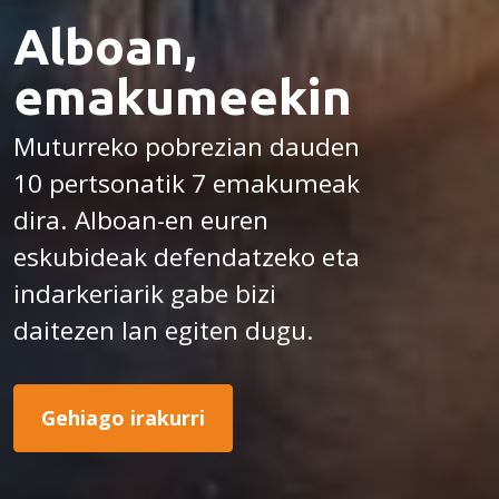
Alboan,
emakumeekin
Muturreko pobrezian dauden
10 pertsonatik 7 emakumeak
dira. Alboan-en euren
eskubideak defendatzeko eta
indarkeriarik gabe bizi
daitezen lan egiten dugu.
Gehiago irakurri