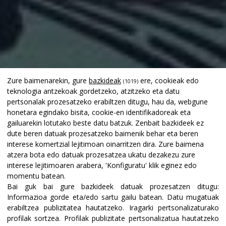
Zure baimenarekin, gure
bazkideak
ere, cookieak edo
(1019)
teknologia antzekoak gordetzeko, atzitzeko eta datu
pertsonalak prozesatzeko erabiltzen ditugu, hau da, webgune
honetara egindako bisita, cookie-en identifikadoreak eta
gailuarekin lotutako beste datu batzuk. Zenbait bazkideek ez
dute beren datuak prozesatzeko baimenik behar eta beren
interese komertzial lejitimoan oinarritzen dira. Zure baimena
atzera bota edo datuak prozesatzea ukatu dezakezu zure
interese lejitimoaren arabera, 'Konfiguratu' klik eginez edo
momentu batean.
Bai guk bai gure bazkideek datuak prozesatzen ditugu:
Informazioa gorde eta/edo sartu gailu batean
.
Datu mugatuak
erabiltzea publizitatea hautatzeko
.
Iragarki pertsonalizaturako
profilak sortzea
.
Profilak publizitate pertsonalizatua hautatzeko