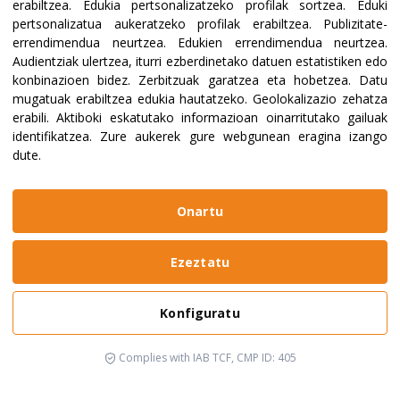
erabiltzea
.
Edukia pertsonalizatzeko profilak sortzea
.
Eduki
pertsonalizatua aukeratzeko profilak erabiltzea
.
Publizitate-
errendimendua neurtzea
.
Edukien errendimendua neurtzea
.
Audientziak ulertzea, iturri ezberdinetako datuen estatistiken edo
konbinazioen bidez
.
Zerbitzuak garatzea eta hobetzea
.
Datu
mugatuak erabiltzea edukia hautatzeko
.
Geolokalizazio zehatza
erabili
.
Aktiboki eskatutako informazioan oinarritutako gailuak
identifikatzea
.
Zure aukerek gure webgunean eragina izango
dute.
Onartu
Ezeztatu
Konfiguratu
Complies with IAB TCF, CMP ID: 405