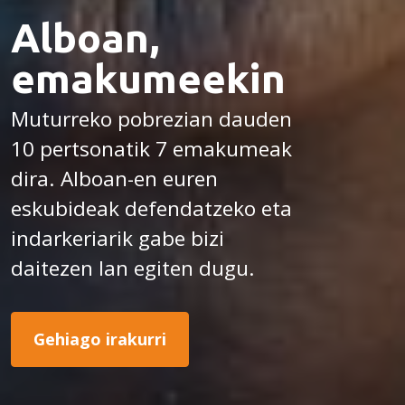
Alboan,
emakumeekin
Muturreko pobrezian dauden
10 pertsonatik 7 emakumeak
dira. Alboan-en euren
eskubideak defendatzeko eta
indarkeriarik gabe bizi
daitezen lan egiten dugu.
Gehiago irakurri