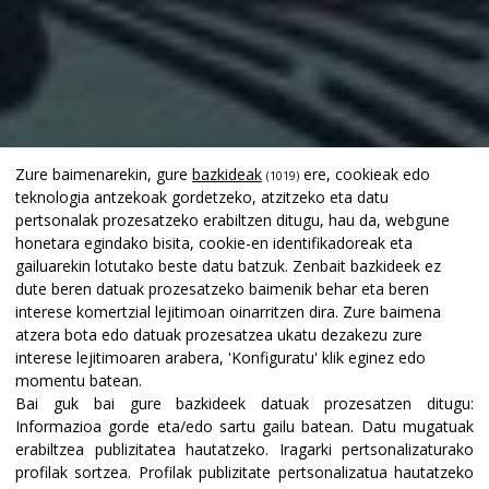
Zure baimenarekin, gure
bazkideak
ere, cookieak edo
(1019)
teknologia antzekoak gordetzeko, atzitzeko eta datu
pertsonalak prozesatzeko erabiltzen ditugu, hau da, webgune
honetara egindako bisita, cookie-en identifikadoreak eta
gailuarekin lotutako beste datu batzuk. Zenbait bazkideek ez
dute beren datuak prozesatzeko baimenik behar eta beren
interese komertzial lejitimoan oinarritzen dira. Zure baimena
atzera bota edo datuak prozesatzea ukatu dezakezu zure
interese lejitimoaren arabera, 'Konfiguratu' klik eginez edo
momentu batean.
Bai guk bai gure bazkideek datuak prozesatzen ditugu:
Informazioa gorde eta/edo sartu gailu batean
.
Datu mugatuak
erabiltzea publizitatea hautatzeko
.
Iragarki pertsonalizaturako
profilak sortzea
.
Profilak publizitate pertsonalizatua hautatzeko