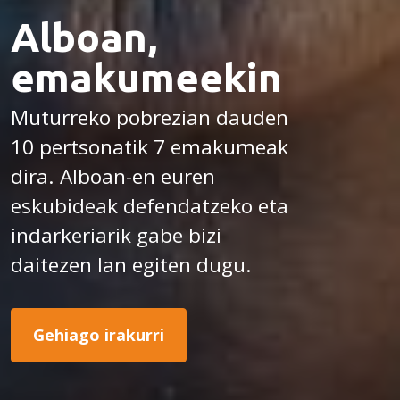
Alboan,
emakumeekin
Muturreko pobrezian dauden
10 pertsonatik 7 emakumeak
dira. Alboan-en euren
eskubideak defendatzeko eta
indarkeriarik gabe bizi
daitezen lan egiten dugu.
Gehiago irakurri