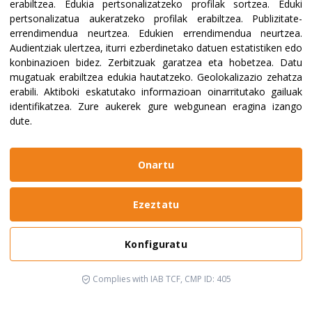
erabiltzea
.
Edukia pertsonalizatzeko profilak sortzea
.
Eduki
pertsonalizatua aukeratzeko profilak erabiltzea
.
Publizitate-
errendimendua neurtzea
.
Edukien errendimendua neurtzea
.
Audientziak ulertzea, iturri ezberdinetako datuen estatistiken edo
konbinazioen bidez
.
Zerbitzuak garatzea eta hobetzea
.
Datu
mugatuak erabiltzea edukia hautatzeko
.
Geolokalizazio zehatza
erabili
.
Aktiboki eskatutako informazioan oinarritutako gailuak
identifikatzea
.
Zure aukerek gure webgunean eragina izango
dute.
Onartu
Ezeztatu
Konfiguratu
Complies with IAB TCF, CMP ID: 405