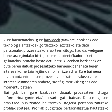
Zure baimenarekin, gure
bazkideak
ere, cookieak edo
(1019)
teknologia antzekoak gordetzeko, atzitzeko eta datu
pertsonalak prozesatzeko erabiltzen ditugu, hau da, webgune
honetara egindako bisita, cookie-en identifikadoreak eta
gailuarekin lotutako beste datu batzuk. Zenbait bazkideek ez
dute beren datuak prozesatzeko baimenik behar eta beren
interese komertzial lejitimoan oinarritzen dira. Zure baimena
atzera bota edo datuak prozesatzea ukatu dezakezu zure
interese lejitimoaren arabera, 'Konfiguratu' klik eginez edo
momentu batean.
Bai guk bai gure bazkideek datuak prozesatzen ditugu:
Informazioa gorde eta/edo sartu gailu batean
.
Datu mugatuak
erabiltzea publizitatea hautatzeko
.
Iragarki pertsonalizaturako
profilak sortzea
.
Profilak publizitate pertsonalizatua hautatzeko