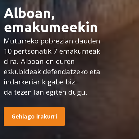
Alboan,
emakumeekin
Muturreko pobrezian dauden
10 pertsonatik 7 emakumeak
dira. Alboan-en euren
eskubideak defendatzeko eta
indarkeriarik gabe bizi
daitezen lan egiten dugu.
Gehiago irakurri