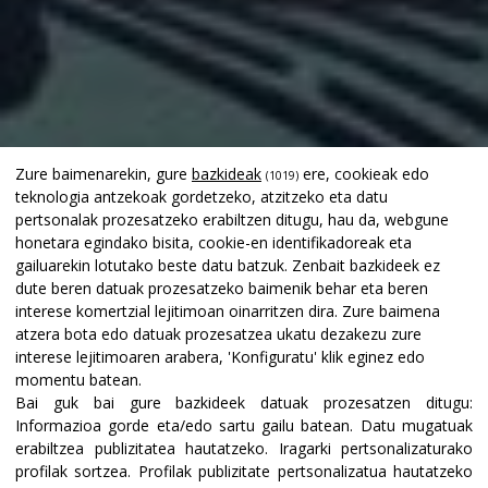
Zure baimenarekin, gure
bazkideak
ere, cookieak edo
(1019)
teknologia antzekoak gordetzeko, atzitzeko eta datu
pertsonalak prozesatzeko erabiltzen ditugu, hau da, webgune
honetara egindako bisita, cookie-en identifikadoreak eta
gailuarekin lotutako beste datu batzuk. Zenbait bazkideek ez
dute beren datuak prozesatzeko baimenik behar eta beren
interese komertzial lejitimoan oinarritzen dira. Zure baimena
atzera bota edo datuak prozesatzea ukatu dezakezu zure
interese lejitimoaren arabera, 'Konfiguratu' klik eginez edo
momentu batean.
Bai guk bai gure bazkideek datuak prozesatzen ditugu:
Informazioa gorde eta/edo sartu gailu batean
.
Datu mugatuak
erabiltzea publizitatea hautatzeko
.
Iragarki pertsonalizaturako
profilak sortzea
.
Profilak publizitate pertsonalizatua hautatzeko