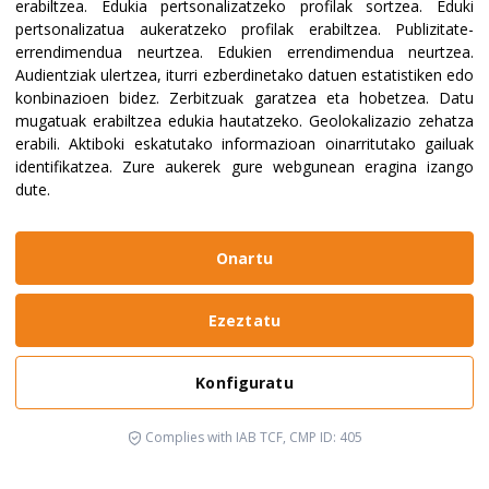
erabiltzea
.
Edukia pertsonalizatzeko profilak sortzea
.
Eduki
pertsonalizatua aukeratzeko profilak erabiltzea
.
Publizitate-
errendimendua neurtzea
.
Edukien errendimendua neurtzea
.
Audientziak ulertzea, iturri ezberdinetako datuen estatistiken edo
konbinazioen bidez
.
Zerbitzuak garatzea eta hobetzea
.
Datu
mugatuak erabiltzea edukia hautatzeko
.
Geolokalizazio zehatza
erabili
.
Aktiboki eskatutako informazioan oinarritutako gailuak
identifikatzea
.
Zure aukerek gure webgunean eragina izango
dute.
Onartu
Ezeztatu
Konfiguratu
Complies with IAB TCF, CMP ID: 405