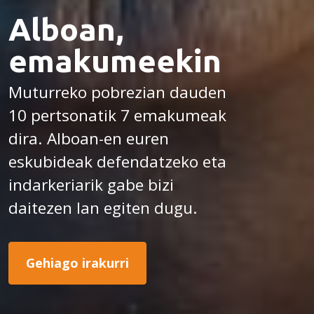
Alboan,
emakumeekin
Muturreko pobrezian dauden
10 pertsonatik 7 emakumeak
dira. Alboan-en euren
eskubideak defendatzeko eta
indarkeriarik gabe bizi
daitezen lan egiten dugu.
Gehiago irakurri