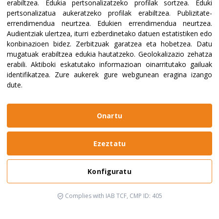
erabiltzea
.
Edukia pertsonalizatzeko profilak sortzea
.
Eduki
pertsonalizatua aukeratzeko profilak erabiltzea
.
Publizitate-
errendimendua neurtzea
.
Edukien errendimendua neurtzea
.
Audientziak ulertzea, iturri ezberdinetako datuen estatistiken edo
konbinazioen bidez
.
Zerbitzuak garatzea eta hobetzea
.
Datu
mugatuak erabiltzea edukia hautatzeko
.
Geolokalizazio zehatza
erabili
.
Aktiboki eskatutako informazioan oinarritutako gailuak
identifikatzea
.
Zure aukerek gure webgunean eragina izango
dute.
Onartu
Ezeztatu
Konfiguratu
Complies with IAB TCF, CMP ID: 405