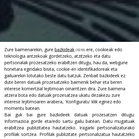
Zure baimenarekin, gure
bazkideak
ere, cookieak edo
(1019)
teknologia antzekoak gordetzeko, atzitzeko eta datu
pertsonalak prozesatzeko erabiltzen ditugu, hau da, webgune
honetara egindako bisita, cookie-en identifikadoreak eta
gailuarekin lotutako beste datu batzuk. Zenbait bazkideek ez
dute beren datuak prozesatzeko baimenik behar eta beren
interese komertzial lejitimoan oinarritzen dira. Zure baimena
atzera bota edo datuak prozesatzea ukatu dezakezu zure
interese lejitimoaren arabera, 'Konfiguratu' klik eginez edo
momentu batean.
Bai guk bai gure bazkideek datuak prozesatzen ditugu:
Informazioa gorde eta/edo sartu gailu batean
.
Datu mugatuak
erabiltzea publizitatea hautatzeko
.
Iragarki pertsonalizaturako
profilak sortzea
.
Profilak publizitate pertsonalizatua hautatzeko