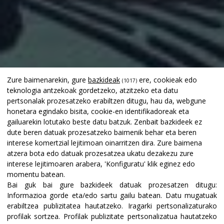
Zure baimenarekin, gure
bazkideak
ere, cookieak edo
(1017)
teknologia antzekoak gordetzeko, atzitzeko eta datu
pertsonalak prozesatzeko erabiltzen ditugu, hau da, webgune
honetara egindako bisita, cookie-en identifikadoreak eta
gailuarekin lotutako beste datu batzuk. Zenbait bazkideek ez
dute beren datuak prozesatzeko baimenik behar eta beren
interese komertzial lejitimoan oinarritzen dira. Zure baimena
atzera bota edo datuak prozesatzea ukatu dezakezu zure
interese lejitimoaren arabera, 'Konfiguratu' klik eginez edo
momentu batean.
Bai guk bai gure bazkideek datuak prozesatzen ditugu:
Informazioa gorde eta/edo sartu gailu batean
.
Datu mugatuak
erabiltzea publizitatea hautatzeko
.
Iragarki pertsonalizaturako
profilak sortzea
.
Profilak publizitate pertsonalizatua hautatzeko