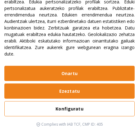
erabiltzea
.
Edukia pertsonalizatzeko profilak sortzea
.
Eduki
pertsonalizatua aukeratzeko profilak erabiltzea
.
Publizitate-
errendimendua neurtzea
.
Edukien errendimendua neurtzea
.
Audientziak ulertzea, iturri ezberdinetako datuen estatistiken edo
konbinazioen bidez
.
Zerbitzuak garatzea eta hobetzea
.
Datu
mugatuak erabiltzea edukia hautatzeko
.
Geolokalizazio zehatza
erabili
.
Aktiboki eskatutako informazioan oinarritutako gailuak
identifikatzea
.
Zure aukerek gure webgunean eragina izango
dute.
Onartu
Ezeztatu
Konfiguratu
Complies with IAB TCF, CMP ID: 405