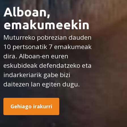
Alboan,
emakumeekin
Muturreko pobrezian dauden
10 pertsonatik 7 emakumeak
dira. Alboan-en euren
eskubideak defendatzeko eta
indarkeriarik gabe bizi
daitezen lan egiten dugu.
Gehiago irakurri