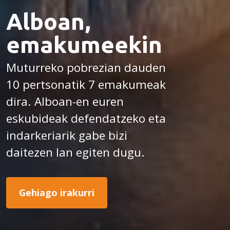
Alboan,
emakumeekin
Muturreko pobrezian dauden
10 pertsonatik 7 emakumeak
dira. Alboan-en euren
eskubideak defendatzeko eta
indarkeriarik gabe bizi
daitezen lan egiten dugu.
Gehiago irakurri