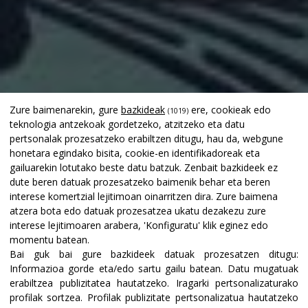
Zure baimenarekin, gure
bazkideak
ere, cookieak edo
(1019)
teknologia antzekoak gordetzeko, atzitzeko eta datu
pertsonalak prozesatzeko erabiltzen ditugu, hau da, webgune
honetara egindako bisita, cookie-en identifikadoreak eta
gailuarekin lotutako beste datu batzuk. Zenbait bazkideek ez
dute beren datuak prozesatzeko baimenik behar eta beren
interese komertzial lejitimoan oinarritzen dira. Zure baimena
atzera bota edo datuak prozesatzea ukatu dezakezu zure
interese lejitimoaren arabera, 'Konfiguratu' klik eginez edo
momentu batean.
Bai guk bai gure bazkideek datuak prozesatzen ditugu:
Informazioa gorde eta/edo sartu gailu batean
.
Datu mugatuak
erabiltzea publizitatea hautatzeko
.
Iragarki pertsonalizaturako
profilak sortzea
.
Profilak publizitate pertsonalizatua hautatzeko