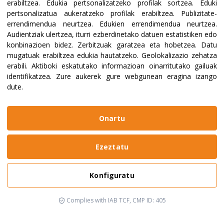
erabiltzea
.
Edukia pertsonalizatzeko profilak sortzea
.
Eduki
pertsonalizatua aukeratzeko profilak erabiltzea
.
Publizitate-
errendimendua neurtzea
.
Edukien errendimendua neurtzea
.
Audientziak ulertzea, iturri ezberdinetako datuen estatistiken edo
konbinazioen bidez
.
Zerbitzuak garatzea eta hobetzea
.
Datu
mugatuak erabiltzea edukia hautatzeko
.
Geolokalizazio zehatza
erabili
.
Aktiboki eskatutako informazioan oinarritutako gailuak
identifikatzea
.
Zure aukerek gure webgunean eragina izango
dute.
Onartu
Ezeztatu
Konfiguratu
Complies with IAB TCF, CMP ID: 405