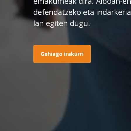
emakumeak dira. Alboan-en
defendatzeko eta indarkeria
lan egiten dugu.
Gehiago irakurri