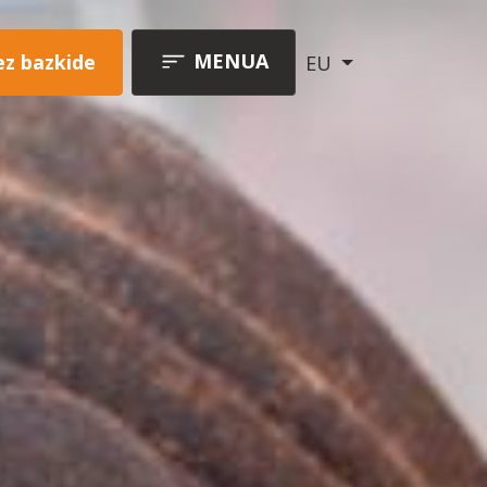
MENUA
ez bazkide
EU