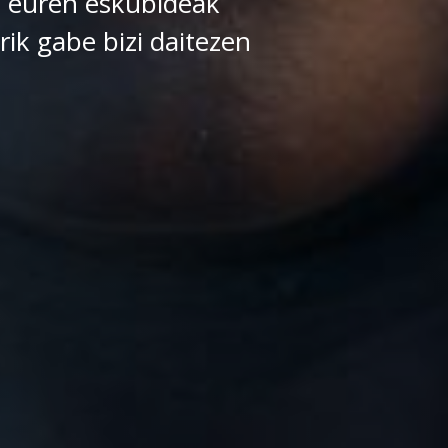
 euren eskubideak
rik gabe bizi daitezen