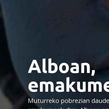
Alboan,
emakume
Muturreko pobrezian daude