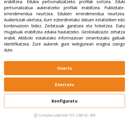
erabiltzea
.
Edukia pertsonalizatzeko profilak sortzea
.
Eduki
pertsonalizatua aukeratzeko profilak erabiltzea
.
Publizitate-
errendimendua neurtzea
.
Edukien errendimendua neurtzea
.
Audientziak ulertzea, iturri ezberdinetako datuen estatistiken edo
konbinazioen bidez
.
Zerbitzuak garatzea eta hobetzea
.
Datu
mugatuak erabiltzea edukia hautatzeko
.
Geolokalizazio zehatza
erabili
.
Aktiboki eskatutako informazioan oinarritutako gailuak
identifikatzea
.
Zure aukerek gure webgunean eragina izango
dute.
Onartu
Ezeztatu
Konfiguratu
Complies with IAB TCF, CMP ID: 405