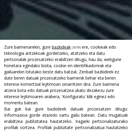
Zure baimenarekin, gure
bazkideak
ere, cookieak edo
(1019)
teknologia antzekoak gordetzeko, atzitzeko eta datu
pertsonalak prozesatzeko erabiltzen ditugu, hau da, webgune
honetara egindako bisita, cookie-en identifikadoreak eta
gailuarekin lotutako beste datu batzuk. Zenbait bazkideek ez
dute beren datuak prozesatzeko baimenik behar eta beren
interese komertzial lejitimoan oinarritzen dira. Zure baimena
atzera bota edo datuak prozesatzea ukatu dezakezu zure
interese lejitimoaren arabera, 'Konfiguratu' klik eginez edo
momentu batean.
Bai guk bai gure bazkideek datuak prozesatzen ditugu:
Informazioa gorde eta/edo sartu gailu batean
.
Datu mugatuak
erabiltzea publizitatea hautatzeko
.
Iragarki pertsonalizaturako
profilak sortzea
.
Profilak publizitate pertsonalizatua hautatzeko