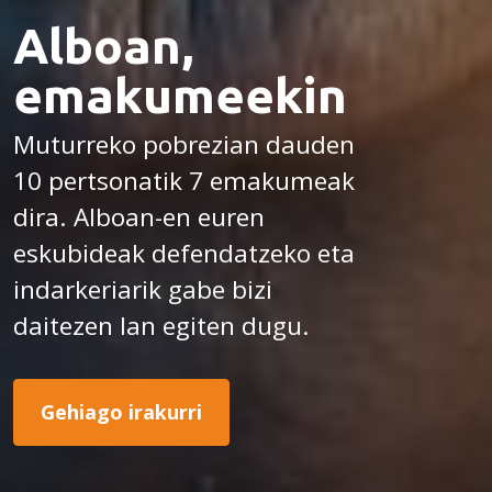
Alboan,
emakumeekin
Muturreko pobrezian dauden
10 pertsonatik 7 emakumeak
dira. Alboan-en euren
eskubideak defendatzeko eta
indarkeriarik gabe bizi
daitezen lan egiten dugu.
Gehiago irakurri