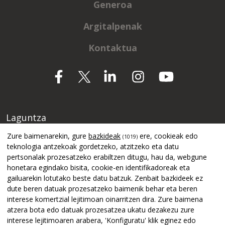
Generoa
Argitalpenak
Kontaktua
Laguntza
Zure baimenarekin, gure
bazkideak
ere, cookieak edo
(1019)
teknologia antzekoak gordetzeko, atzitzeko eta datu
pertsonalak prozesatzeko erabiltzen ditugu, hau da, webgune
honetara egindako bisita, cookie-en identifikadoreak eta
gailuarekin lotutako beste datu batzuk. Zenbait bazkideek ez
dute beren datuak prozesatzeko baimenik behar eta beren
interese komertzial lejitimoan oinarritzen dira. Zure baimena
atzera bota edo datuak prozesatzea ukatu dezakezu zure
interese lejitimoaren arabera, 'Konfiguratu' klik eginez edo