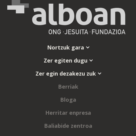
Nortzuk gara
Zer egiten dugu
Zer egin dezakezu zuk
Berriak
Bloga
Herritar enpresa
Baliabide zentroa