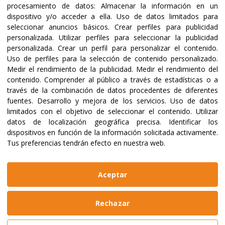
procesamiento de datos:
Almacenar la información en un
dispositivo y/o acceder a ella
.
Uso de datos limitados para
seleccionar anuncios básicos
.
Crear perfiles para publicidad
Certificaciones y acreditaciones
personalizada
.
Utilizar perfiles para seleccionar la publicidad
personalizada
.
Crear un perfil para personalizar el contenido
.
Uso de perfiles para la selección de contenido personalizado
.
Medir el rendimiento de la publicidad
.
Medir el rendimiento del
contenido
.
Comprender al público a través de estadísticas o a
través de la combinación de datos procedentes de diferentes
fuentes
.
Desarrollo y mejora de los servicios
.
Uso de datos
limitados con el objetivo de seleccionar el contenido
.
Utilizar
datos de localización geográfica precisa
.
Identificar los
dispositivos en función de la información solicitada activamente
.
Tus preferencias tendrán efecto en nuestra web.
@2023 ALBOAN Promovida por los Jesuitas
Políticas de privacidad
Política de cookies
Aceptar
Manual de identidad
Aviso legal
Web realizada por
Bikuma
Rechazar
Aviso Legal