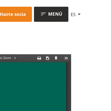
MENÚ
Hazte socia
ES