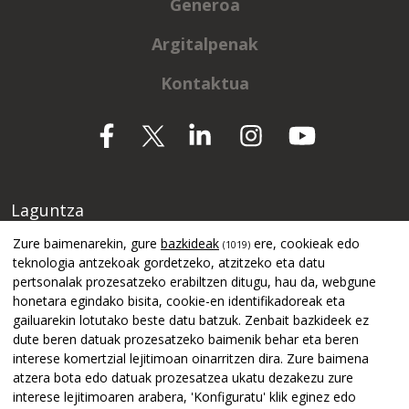
Generoa
Argitalpenak
Kontaktua
Laguntza
Zure baimenarekin, gure
bazkideak
ere, cookieak edo
(1019)
teknologia antzekoak gordetzeko, atzitzeko eta datu
pertsonalak prozesatzeko erabiltzen ditugu, hau da, webgune
honetara egindako bisita, cookie-en identifikadoreak eta
gailuarekin lotutako beste datu batzuk. Zenbait bazkideek ez
dute beren datuak prozesatzeko baimenik behar eta beren
interese komertzial lejitimoan oinarritzen dira. Zure baimena
atzera bota edo datuak prozesatzea ukatu dezakezu zure
interese lejitimoaren arabera, 'Konfiguratu' klik eginez edo