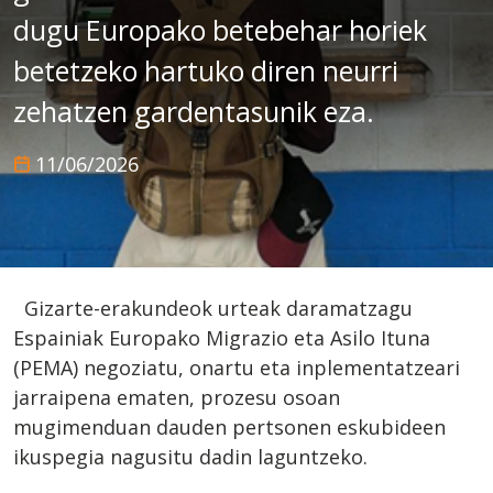
dugu Europako betebehar horiek
betetzeko hartuko diren neurri
zehatzen gardentasunik eza.
11/06/2026
Gizarte-erakundeok urteak daramatzagu
Espainiak Europako Migrazio eta Asilo Ituna
(PEMA) negoziatu, onartu eta inplementatzeari
jarraipena ematen, prozesu osoan
mugimenduan dauden pertsonen eskubideen
ikuspegia nagusitu dadin laguntzeko.