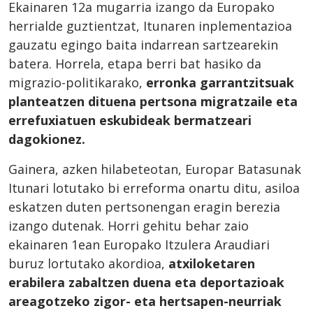
Ekainaren 12a mugarria izango da Europako
herrialde guztientzat, Itunaren inplementazioa
gauzatu egingo baita indarrean sartzearekin
batera. Horrela, etapa berri bat hasiko da
migrazio-politikarako,
erronka garrantzitsuak
planteatzen dituena pertsona migratzaile eta
errefuxiatuen eskubideak bermatzeari
dagokionez.
Gainera, azken hilabeteotan, Europar Batasunak
Itunari lotutako bi erreforma onartu ditu, asiloa
eskatzen duten pertsonengan eragin berezia
izango dutenak. Horri gehitu behar zaio
ekainaren 1ean Europako Itzulera Araudiari
buruz lortutako akordioa,
atxiloketaren
erabilera zabaltzen duena eta deportazioak
areagotzeko zigor- eta hertsapen-neurriak