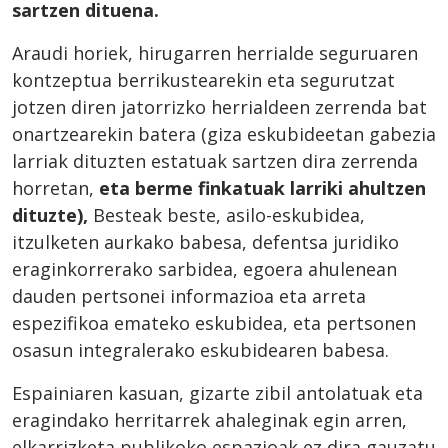
sartzen dituena.
Araudi horiek, hirugarren herrialde seguruaren
kontzeptua berrikustearekin eta segurutzat
jotzen diren jatorrizko herrialdeen zerrenda bat
onartzearekin batera (giza eskubideetan gabezia
larriak dituzten estatuak sartzen dira zerrenda
horretan,
eta berme finkatuak larriki ahultzen
dituzte),
Besteak beste, asilo-eskubidea,
itzulketen aurkako babesa, defentsa juridiko
eraginkorrerako sarbidea, egoera ahulenean
dauden pertsonei informazioa eta arreta
espezifikoa emateko eskubidea, eta pertsonen
osasun integralerako eskubidearen babesa.
Espainiaren kasuan, gizarte zibil antolatuak eta
eragindako herritarrek ahaleginak egin arren,
elkarrizketa publikoko espazioak ez dira gauzatu