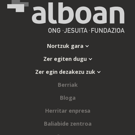
Nortzuk gara
Zer egiten dugu
Zer egin dezakezu zuk
Berriak
Bloga
Herritar enpresa
Baliabide zentroa