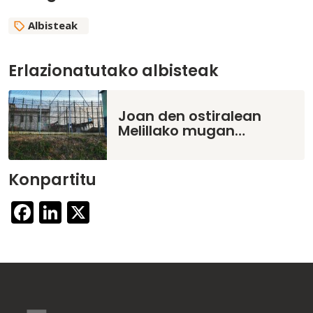
Albisteak
Erlazionatutako albisteak
Joan den ostiralean
Melillako mugan…
Konpartitu
Facebook
LinkedIn
X