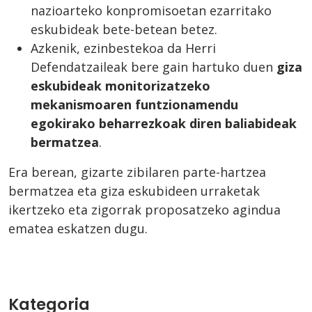
nazioarteko konpromisoetan ezarritako
eskubideak bete-betean betez.
Azkenik, ezinbestekoa da Herri
Defendatzaileak bere gain hartuko duen
giza
eskubideak monitorizatzeko
mekanismoaren funtzionamendu
egokirako beharrezkoak diren baliabideak
bermatzea
.
Era berean, gizarte zibilaren parte-hartzea
bermatzea eta giza eskubideen urraketak
ikertzeko eta zigorrak proposatzeko agindua
ematea eskatzen dugu.
Kategoria