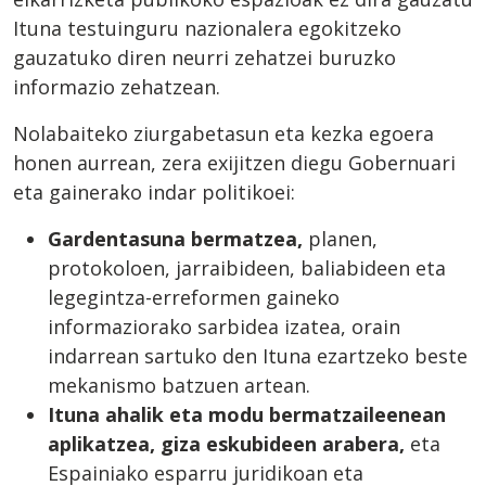
Ituna testuinguru nazionalera egokitzeko
gauzatuko diren neurri zehatzei buruzko
informazio zehatzean.
Nolabaiteko ziurgabetasun eta kezka egoera
honen aurrean, zera exijitzen diegu Gobernuari
eta gainerako indar politikoei:
Gardentasuna bermatzea,
planen,
protokoloen, jarraibideen, baliabideen eta
legegintza-erreformen gaineko
informaziorako sarbidea izatea, orain
indarrean sartuko den Ituna ezartzeko beste
mekanismo batzuen artean.
Ituna ahalik eta modu bermatzaileenean
aplikatzea, giza eskubideen arabera,
eta
Espainiako esparru juridikoan eta