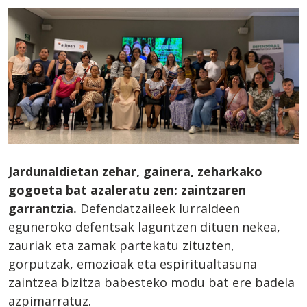
Jardunaldietan zehar, gainera, zeharkako
gogoeta bat azaleratu zen: zaintzaren
garrantzia.
Defendatzaileek lurraldeen
eguneroko defentsak laguntzen dituen nekea,
zauriak eta zamak partekatu zituzten,
gorputzak, emozioak eta espiritualtasuna
zaintzea bizitza babesteko modu bat ere badela
azpimarratuz.