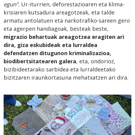
egun”.
Ur-iturrien, deforestazioaren eta klima-
krisiaren kutsadura areagotzeak, eta talde
armatu antolatuen eta narkotrafiko-sareen gero
eta agerpen handiagoak, besteak beste,
migrazio behartuak areagotzea eragiten ari
dira, giza eskubideak eta lurraldea
defendatzen ditugunon kriminalizazioa,
biodibertsitatearen galera
, eta, ondorioz,
bizibideetarako sarbidea eta lurraldeetako
bizitzaren iraunkortasuna mehatxatzen ari dira.