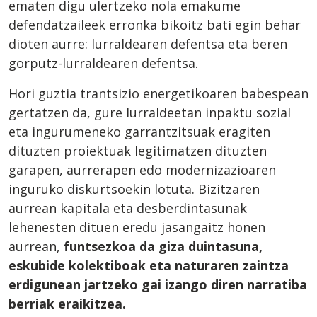
ematen digu ulertzeko nola emakume
defendatzaileek erronka bikoitz bati egin behar
dioten aurre: lurraldearen defentsa eta beren
gorputz-lurraldearen defentsa.
Hori guztia trantsizio energetikoaren babespean
gertatzen da, gure lurraldeetan inpaktu sozial
eta ingurumeneko garrantzitsuak eragiten
dituzten proiektuak legitimatzen dituzten
garapen, aurrerapen edo modernizazioaren
inguruko diskurtsoekin lotuta. Bizitzaren
aurrean kapitala eta desberdintasunak
lehenesten dituen eredu jasangaitz honen
aurrean,
funtsezkoa da giza duintasuna,
eskubide kolektiboak eta naturaren zaintza
erdigunean jartzeko gai izango diren narratiba
berriak eraikitzea.