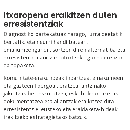
Itxaropena eraikitzen duten
erresistentziak
Diagnostiko partekatuaz harago, lurraldeetatik
bertatik, eta neurri handi batean,
emakumeengandik sortzen diren alternatiba eta
erresistentzia anitzak aitortzeko gunea ere izan
da topaketa.
Komunitate-erakundeak indartzea, emakumeen
eta gazteen lidergoak eratzea, antzinako
jakintzak berreskuratzea, eskubide-urraketak
dokumentatzea eta aliantzak eraikitzea dira
erresistentziei eusteko eta eraldaketa-bideak
irekitzeko estrategietako batzuk.