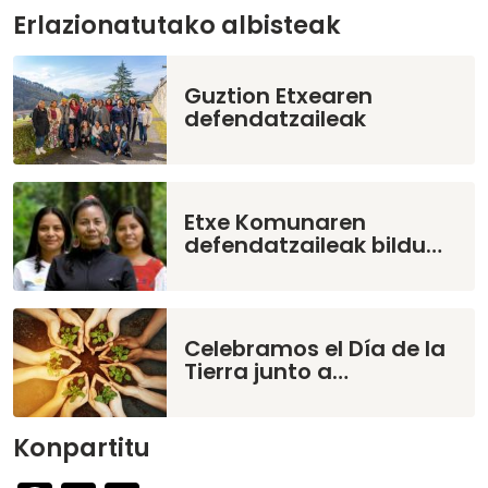
Erlazionatutako albisteak
Guztion Etxearen
defendatzaileak
Etxe Komunaren
defendatzaileak bildu…
Celebramos el Día de la
Tierra junto a…
Konpartitu