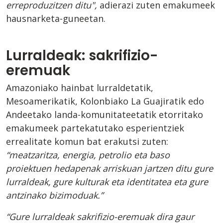
erreproduzitzen ditu",
adierazi zuten emakumeek
hausnarketa-guneetan.
Lurraldeak: sakrifizio-
eremuak
Amazoniako hainbat lurraldetatik,
Mesoamerikatik, Kolonbiako La Guajiratik edo
Andeetako landa-komunitateetatik etorritako
emakumeek partekatutako esperientziek
errealitate komun bat erakutsi zuten:
“meatzaritza, energia, petrolio eta baso
proiektuen hedapenak arriskuan jartzen ditu gure
lurraldeak, gure kulturak eta identitatea eta gure
antzinako bizimoduak.”
“Gure lurraldeak sakrifizio-eremuak dira gaur