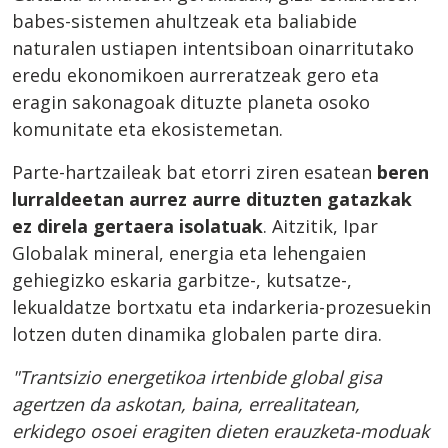
babes-sistemen ahultzeak eta baliabide
naturalen ustiapen intentsiboan oinarritutako
eredu ekonomikoen aurreratzeak gero eta
eragin sakonagoak dituzte planeta osoko
komunitate eta ekosistemetan.
Parte-hartzaileak bat etorri ziren esatean
beren
lurraldeetan aurrez aurre dituzten gatazkak
ez direla gertaera isolatuak
. Aitzitik, Ipar
Globalak mineral, energia eta lehengaien
gehiegizko eskaria garbitze-, kutsatze-,
lekualdatze bortxatu eta indarkeria-prozesuekin
lotzen duten dinamika globalen parte dira.
"Trantsizio energetikoa irtenbide global gisa
agertzen da askotan, baina, errealitatean,
erkidego osoei eragiten dieten erauzketa-moduak