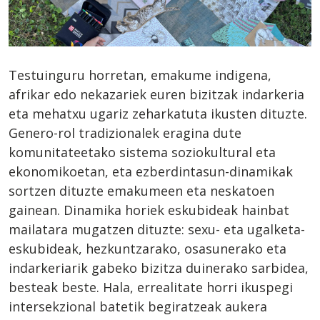
Testuinguru horretan, emakume indigena,
afrikar edo nekazariek euren bizitzak indarkeria
eta mehatxu ugariz zeharkatuta ikusten dituzte.
Genero-rol tradizionalek eragina dute
komunitateetako sistema soziokultural eta
ekonomikoetan, eta ezberdintasun-dinamikak
sortzen dituzte emakumeen eta neskatoen
gainean. Dinamika horiek eskubideak hainbat
mailatara mugatzen dituzte: sexu- eta ugalketa-
eskubideak, hezkuntzarako, osasunerako eta
indarkeriarik gabeko bizitza duinerako sarbidea,
besteak beste. Hala, errealitate horri ikuspegi
intersekzional batetik begiratzeak aukera