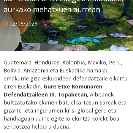
aurkako mehatxuen aurrean
02/06/2026
Guatemala, Honduras, Kolonbia, Mexiko, Peru,
Bolivia, Amazonia eta Euskadiko hamalau
emakume giza eskubideen defendatzaile elkartu
ziren Euskadin,
Gure Etxe Komunaren
Defendatzaileen III. Topaketan,
Alboanek
bultzatutako ekimen bat, elkartasun-sareak eta
gizarte- eta ingurumen-krisi global gero eta
handiagoari aurre egiteko ekintza kolektiboa
sendotzea helburu duena.