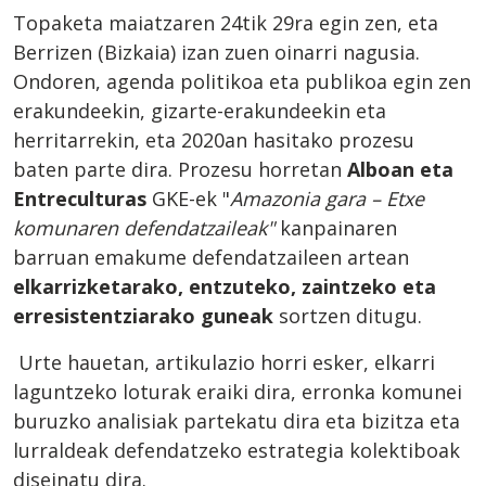
Topaketa maiatzaren 24tik 29ra egin zen, eta
Berrizen (Bizkaia) izan zuen oinarri nagusia.
Ondoren, agenda politikoa eta publikoa egin zen
erakundeekin, gizarte-erakundeekin eta
herritarrekin, eta 2020an hasitako prozesu
baten parte dira. Prozesu horretan
Alboan eta
Entreculturas
GKE-ek "
Amazonia gara – Etxe
komunaren defendatzaileak"
kanpainaren
barruan emakume defendatzaileen artean
elkarrizketarako, entzuteko, zaintzeko eta
erresistentziarako guneak
sortzen ditugu.
Urte hauetan, artikulazio horri esker, elkarri
laguntzeko loturak eraiki dira, erronka komunei
buruzko analisiak partekatu dira eta bizitza eta
lurraldeak defendatzeko estrategia kolektiboak
diseinatu dira.