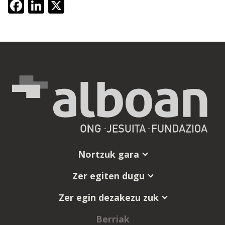
Facebook
LinkedIn
X
Nortzuk gara
Zer egiten dugu
Zer egin dezakezu zuk
Berriak