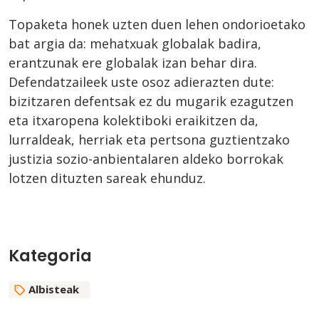
Topaketa honek uzten duen lehen ondorioetako
bat argia da: mehatxuak globalak badira,
erantzunak ere globalak izan behar dira.
Defendatzaileek uste osoz adierazten dute:
bizitzaren defentsak ez du mugarik ezagutzen
eta itxaropena kolektiboki eraikitzen da,
lurraldeak, herriak eta pertsona guztientzako
justizia sozio-anbientalaren aldeko borrokak
lotzen dituzten sareak ehunduz.
Kategoria
Albisteak