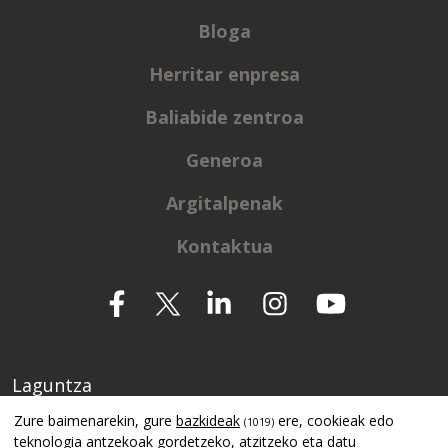
Bloga
Herritar enpresa
Baliabide zentroa
Generoa
Argitalpenak
Kontaktua
Laguntza
Zure baimenarekin, gure
bazkideak
ere, cookieak edo
(1019)
teknologia antzekoak gordetzeko, atzitzeko eta datu