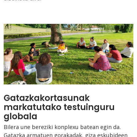
Gatazkakortasunak
markatutako testuinguru
globala
Bilera une bereziki konplexu batean egin da.
Gatazka armatuen gorakadak, giza eskubideen