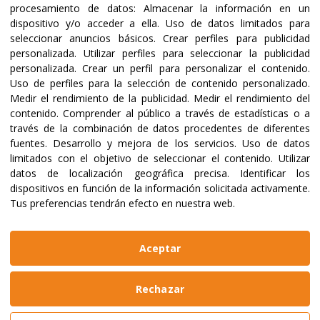
procesamiento de datos:
Almacenar la información en un
dispositivo y/o acceder a ella
.
Uso de datos limitados para
seleccionar anuncios básicos
.
Crear perfiles para publicidad
Certificaciones y acreditaciones
personalizada
.
Utilizar perfiles para seleccionar la publicidad
personalizada
.
Crear un perfil para personalizar el contenido
.
Uso de perfiles para la selección de contenido personalizado
.
Medir el rendimiento de la publicidad
.
Medir el rendimiento del
contenido
.
Comprender al público a través de estadísticas o a
través de la combinación de datos procedentes de diferentes
fuentes
.
Desarrollo y mejora de los servicios
.
Uso de datos
limitados con el objetivo de seleccionar el contenido
.
Utilizar
datos de localización geográfica precisa
.
Identificar los
dispositivos en función de la información solicitada activamente
.
Tus preferencias tendrán efecto en nuestra web.
@2023 ALBOAN Promovida por los Jesuitas
Políticas de privacidad
Política de cookies
Aceptar
Manual de identidad
Aviso legal
Web realizada por
Bikuma
Rechazar
Aviso Legal