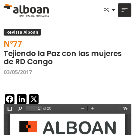
Pasar al contenido principal
ES
Revista Alboan
Nº
77
Tejiendo la Paz con las mujeres
de RD Congo
03/05/2017
Facebook
LinkedIn
X