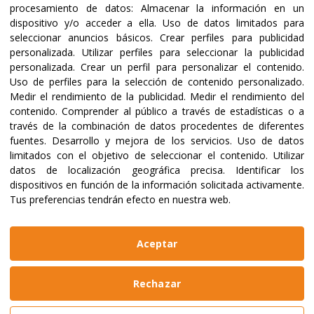
procesamiento de datos:
Almacenar la información en un
dispositivo y/o acceder a ella
.
Uso de datos limitados para
seleccionar anuncios básicos
.
Crear perfiles para publicidad
Certificaciones y acreditaciones
personalizada
.
Utilizar perfiles para seleccionar la publicidad
personalizada
.
Crear un perfil para personalizar el contenido
.
Uso de perfiles para la selección de contenido personalizado
.
Medir el rendimiento de la publicidad
.
Medir el rendimiento del
contenido
.
Comprender al público a través de estadísticas o a
través de la combinación de datos procedentes de diferentes
fuentes
.
Desarrollo y mejora de los servicios
.
Uso de datos
limitados con el objetivo de seleccionar el contenido
.
Utilizar
datos de localización geográfica precisa
.
Identificar los
dispositivos en función de la información solicitada activamente
.
Tus preferencias tendrán efecto en nuestra web.
@2023 ALBOAN Promovida por los Jesuitas
Políticas de privacidad
Política de cookies
Aceptar
Manual de identidad
Aviso legal
Web realizada por
Bikuma
Rechazar
Aviso Legal