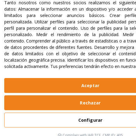
Tanto nosotros como nuestros socios realizamos el siguient
datos:
Almacenar la información en un dispositivo y/o acceder a
limitados para seleccionar anuncios básicos
.
Crear perfi
personalizada
.
Utilizar perfiles para seleccionar la publicidad pe
perfil para personalizar el contenido
.
Uso de perfiles para la se
personalizado
.
Medir el rendimiento de la publicidad
.
Medir 
contenido
.
Comprender al público a través de estadísticas o a tra
de datos procedentes de diferentes fuentes
.
Desarrollo y mejora 
de datos limitados con el objetivo de seleccionar el conteni
localización geográfica precisa
.
Identificar los dispositivos en fun
solicitada activamente
.
Tus preferencias tendrán efecto en nuestra
Aceptar
Rechazar
Configurar
Complies with IAB TCF, CMP ID: 405