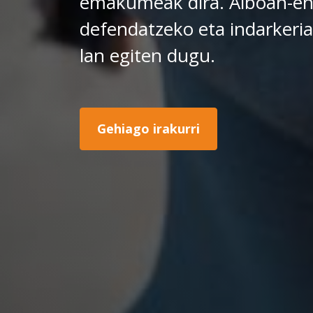
emakumeak dira. Alboan-en
defendatzeko eta indarkeria
lan egiten dugu.
Gehiago irakurri