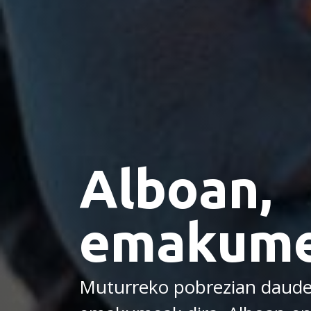
Alboan,
emakume
Muturreko pobrezian daude