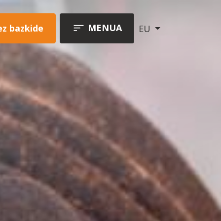
MENUA
ez bazkide
EU