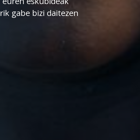
 euren eskubideak
rik gabe bizi daitezen