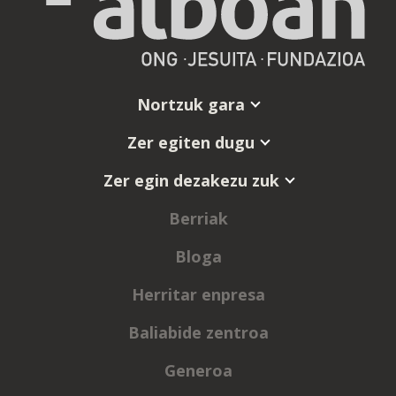
Nortzuk gara
Zer egiten dugu
Zer egin dezakezu zuk
Berriak
Bloga
Herritar enpresa
Baliabide zentroa
Generoa