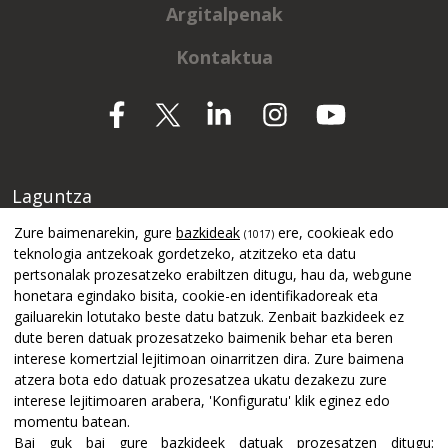
Argitalpenak
Kontaktua
Laguntza
Zure baimenarekin, gure
bazkideak
ere, cookieak edo
(1017)
teknologia antzekoak gordetzeko, atzitzeko eta datu
pertsonalak prozesatzeko erabiltzen ditugu, hau da, webgune
honetara egindako bisita, cookie-en identifikadoreak eta
gailuarekin lotutako beste datu batzuk. Zenbait bazkideek ez
dute beren datuak prozesatzeko baimenik behar eta beren
interese komertzial lejitimoan oinarritzen dira. Zure baimena
atzera bota edo datuak prozesatzea ukatu dezakezu zure
interese lejitimoaren arabera, 'Konfiguratu' klik eginez edo
momentu batean.
Bai guk bai gure bazkideek datuak prozesatzen ditugu: