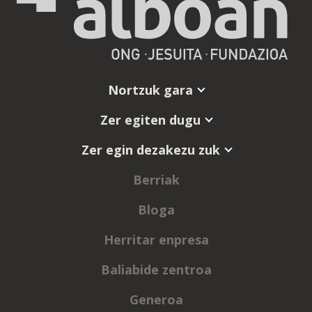
Nortzuk gara
Zer egiten dugu
Zer egin dezakezu zuk
Berriak
Bloga
Herritar enpresa
Baliabide zentroa
Generoa