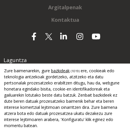
Argitalpenak
Kontaktua
Laguntza
Zure baimenarekin, gure
bazkideak
ere, cookieak edo
(1019)
teknologia antzekoak gordetzeko, atzitzeko eta datu
pertsonalak prozesatzeko erabiltzen ditugu, hau da, webgune
honetara egindako bisita, cookie-en identifikadoreak eta
gailuarekin lotutako beste datu batzuk. Zenbait bazkideek ez
dute beren datuak prozesatzeko baimenik behar eta beren
interese komertzial lejitimoan oinarritzen dira. Zure baimena
atzera bota edo datuak prozesatzea ukatu dezakezu zure
interese lejitimoaren arabera, 'Konfiguratu' klik eginez edo
momentu batean.