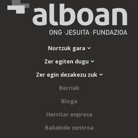
Nortzuk gara
Zer egiten dugu
Zer egin dezakezu zuk
Berriak
Bloga
Herritar enpresa
Baliabide zentroa