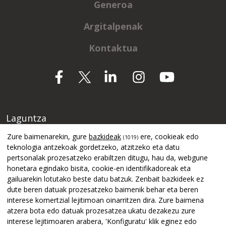
Generoa
Argitalpenak
Kontaktua
Laguntza
Zure baimenarekin, gure
bazkideak
ere, cookieak edo
(1019)
teknologia antzekoak gordetzeko, atzitzeko eta datu
pertsonalak prozesatzeko erabiltzen ditugu, hau da, webgune
honetara egindako bisita, cookie-en identifikadoreak eta
gailuarekin lotutako beste datu batzuk. Zenbait bazkideek ez
dute beren datuak prozesatzeko baimenik behar eta beren
interese komertzial lejitimoan oinarritzen dira. Zure baimena
atzera bota edo datuak prozesatzea ukatu dezakezu zure
interese lejitimoaren arabera, 'Konfiguratu' klik eginez edo