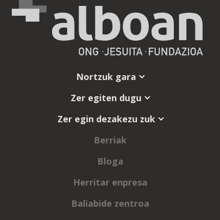
Nortzuk gara
Zer egiten dugu
Zer egin dezakezu zuk
Berriak
Bloga
Herritar enpresa
Baliabide zentroa