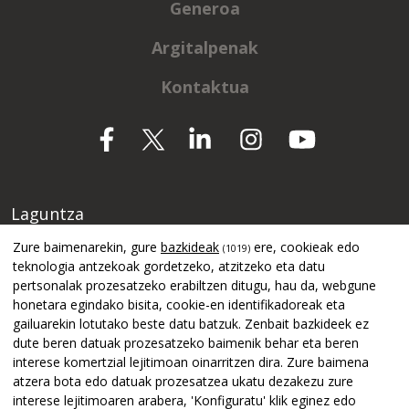
Generoa
Argitalpenak
Kontaktua
Laguntza
Zure baimenarekin, gure
bazkideak
ere, cookieak edo
(1019)
teknologia antzekoak gordetzeko, atzitzeko eta datu
pertsonalak prozesatzeko erabiltzen ditugu, hau da, webgune
honetara egindako bisita, cookie-en identifikadoreak eta
gailuarekin lotutako beste datu batzuk. Zenbait bazkideek ez
dute beren datuak prozesatzeko baimenik behar eta beren
interese komertzial lejitimoan oinarritzen dira. Zure baimena
atzera bota edo datuak prozesatzea ukatu dezakezu zure
interese lejitimoaren arabera, 'Konfiguratu' klik eginez edo