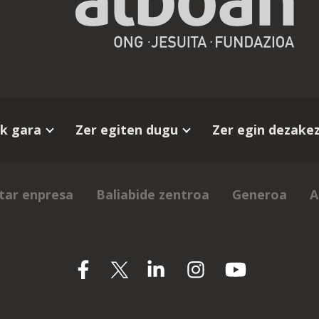
k gara
Zer egiten dugu
Zer egin dezake
tar enpresa
Baliabide zentroa
Generoa
A