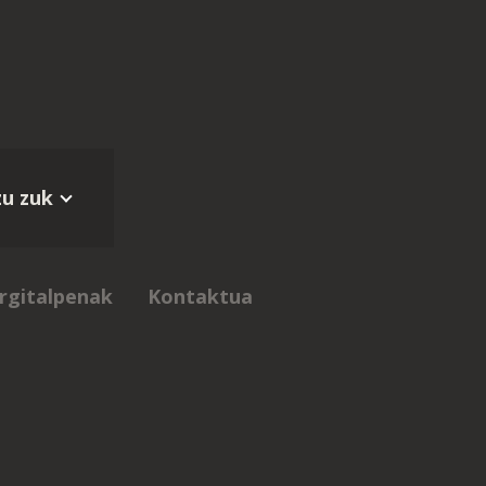
zu zuk
rgitalpenak
Kontaktua