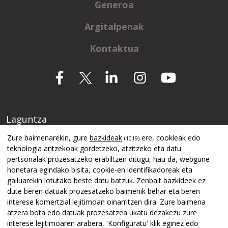
Generoa
Argitalpenak
Kontaktua
Laguntza
Zure baimenarekin, gure
bazkideak
ere, cookieak edo
(1019)
teknologia antzekoak gordetzeko, atzitzeko eta datu
pertsonalak prozesatzeko erabiltzen ditugu, hau da, webgune
honetara egindako bisita, cookie-en identifikadoreak eta
gailuarekin lotutako beste datu batzuk. Zenbait bazkideek ez
dute beren datuak prozesatzeko baimenik behar eta beren
interese komertzial lejitimoan oinarritzen dira. Zure baimena
atzera bota edo datuak prozesatzea ukatu dezakezu zure
interese lejitimoaren arabera, 'Konfiguratu' klik eginez edo