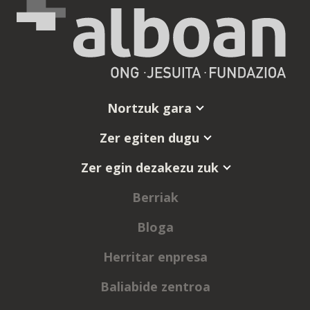
Nortzuk gara
Zer egiten dugu
Zer egin dezakezu zuk
Berriak
Bloga
Herritar enpresa
Baliabide zentroa