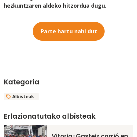
hezkuntzaren aldeko hitzordua dugu.
Parte hartu nahi dut
Kategoria
Albisteak
Erlazionatutako albisteak
Vitoria-Gasteiz corrió en