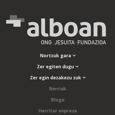
Nortzuk gara
Zer egiten dugu
Zer egin dezakezu zuk
Berriak
Bloga
Herritar enpresa