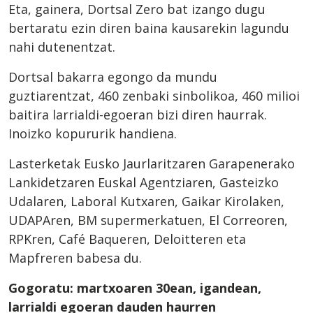
Eta, gainera, Dortsal Zero bat izango dugu
bertaratu ezin diren baina kausarekin lagundu
nahi dutenentzat.
Dortsal bakarra egongo da mundu
guztiarentzat, 460 zenbaki sinbolikoa, 460 milioi
baitira larrialdi-egoeran bizi diren haurrak.
Inoizko kopururik handiena.
Lasterketak Eusko Jaurlaritzaren Garapenerako
Lankidetzaren Euskal Agentziaren, Gasteizko
Udalaren, Laboral Kutxaren, Gaikar Kirolaken,
UDAPAren, BM supermerkatuen, El Correoren,
RPKren, Café Baqueren, Deloitteren eta
Mapfreren babesa du.
Gogoratu: martxoaren 30ean, igandean,
larrialdi egoeran dauden haurren