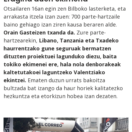
Otsailaren 16an egin zen Bilboko lasterketa, eta
arrakasta itzela izan zuen: 700 parte-hartzaile
baino gehiago izan ziren kausa beraren alde.
Orain Gasteizen txanda da.
Zure parte-
hartzearekin,
Libano, Tanzania eta Txadeko
haurrentzako gune seguruak bermatzen
dituzten proiektuei lagunduko diezu, baita
tokiko ekimenei ere, hala nola denborakeak
kaltetutakoei laguntzeko Valentziako
ekintzei.
Ematen duzun urrats bakoitza
bultzada bat izango da haur horiek kalitatezko
hezkuntza eta etorkizun hobea izan dezaten.