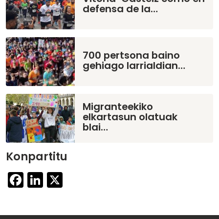
defensa de la…
700 pertsona baino
gehiago larrialdian…
Migranteekiko
elkartasun olatuak
blai…
Konpartitu
Facebook
LinkedIn
X