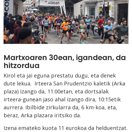
Martxoaren 30ean, igandean, da
hitzordua
Kirol eta jai eguna prestatu dugu, eta denek
dute lekua. Irteera San Prudentzio kaletik (Arka
plaza) izango da, 11:00etan, eta dortsalak
irteera-gunean jaso ahal izango dira, 10:15etik
aurrera. Ibilbide zirkularra da, 6 km-koa, eta,
beraz, Arka plazara iritsiko da.
Izena emateko kuota 11 eurokoa da helduentzat.