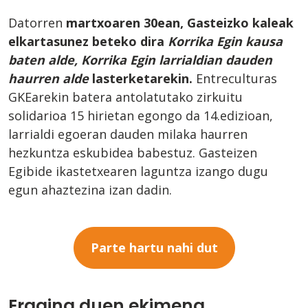
Datorren
martxoaren 30ean, Gasteizko kaleak
elkartasunez beteko dira
Korrika Egin kausa
baten alde, Korrika Egin larrialdian dauden
haurren alde
lasterketarekin.
Entreculturas
GKEarekin batera antolatutako zirkuitu
solidarioa 15 hirietan egongo da 14.edizioan,
larrialdi egoeran dauden milaka haurren
hezkuntza eskubidea babestuz. Gasteizen
Egibide ikastetxearen laguntza izango dugu
egun ahaztezina izan dadin.
Parte hartu nahi dut
Eragina duen ekimena