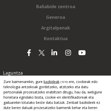
Baliabide zentroa
Generoa
Argitalpenak
Kontaktua
Laguntza
Zure baimenarekin, gure
bazkideak
ere, cookieak edo
(1019)
teknologia antzekoak gordetzeko, atzitzeko eta datu
pertsonalak prozesatzeko erabiltzen ditugu, hau da, webgune
honetara egindako bisita, cookie-en identifikadoreak eta
gailuarekin lotutako beste datu batzuk. Zenbait bazkideek ez
dute beren datuak prozesatzeko baimenik behar eta beren