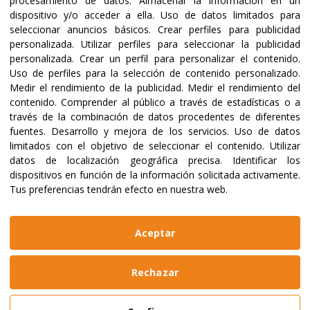
procesamiento de datos:
Almacenar la información en un
dispositivo y/o acceder a ella
.
Uso de datos limitados para
seleccionar anuncios básicos
.
Crear perfiles para publicidad
Certificaciones y acreditaciones
personalizada
.
Utilizar perfiles para seleccionar la publicidad
personalizada
.
Crear un perfil para personalizar el contenido
.
Uso de perfiles para la selección de contenido personalizado
.
Medir el rendimiento de la publicidad
.
Medir el rendimiento del
contenido
.
Comprender al público a través de estadísticas o a
través de la combinación de datos procedentes de diferentes
fuentes
.
Desarrollo y mejora de los servicios
.
Uso de datos
limitados con el objetivo de seleccionar el contenido
.
Utilizar
datos de localización geográfica precisa
.
Identificar los
dispositivos en función de la información solicitada activamente
.
Tus preferencias tendrán efecto en nuestra web.
@2023 ALBOAN Promovida por los Jesuitas
Políticas de privacidad
Política de cookies
Aceptar
Manual de identidad
Aviso legal
Web realizada por
Bikuma
Rechazar
Aviso Legal