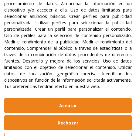
procesamiento de datos:
Almacenar la información en un
dispositivo y/o acceder a ella
.
Uso de datos limitados para
seleccionar anuncios básicos
.
Crear perfiles para publicidad
Certificaciones y acreditaciones
personalizada
.
Utilizar perfiles para seleccionar la publicidad
personalizada
.
Crear un perfil para personalizar el contenido
.
Uso de perfiles para la selección de contenido personalizado
.
Medir el rendimiento de la publicidad
.
Medir el rendimiento del
contenido
.
Comprender al público a través de estadísticas o a
través de la combinación de datos procedentes de diferentes
fuentes
.
Desarrollo y mejora de los servicios
.
Uso de datos
limitados con el objetivo de seleccionar el contenido
.
Utilizar
datos de localización geográfica precisa
.
Identificar los
dispositivos en función de la información solicitada activamente
.
Tus preferencias tendrán efecto en nuestra web.
@2023 ALBOAN Promovida por los Jesuitas
Políticas de privacidad
Política de cookies
Aceptar
Manual de identidad
Aviso legal
Web realizada por
Bikuma
Rechazar
Aviso Legal