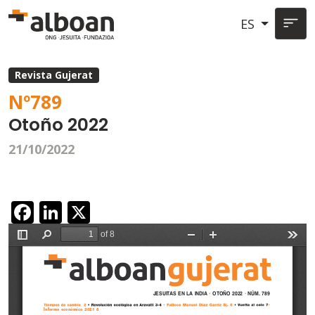
Pasar al contenido principal
ES
Revista Gujerat
Nº
789
Otoño 2022
21/10/2022
Facebook
LinkedIn
X