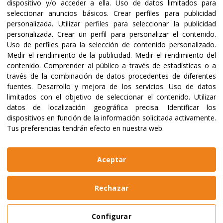
dispositivo y/o acceder a ella
.
Uso de datos limitados para
seleccionar anuncios básicos
.
Crear perfiles para publicidad
Certificaciones y acreditaciones
personalizada
.
Utilizar perfiles para seleccionar la publicidad
personalizada
.
Crear un perfil para personalizar el contenido
.
Uso de perfiles para la selección de contenido personalizado
.
Medir el rendimiento de la publicidad
.
Medir el rendimiento del
contenido
.
Comprender al público a través de estadísticas o a
través de la combinación de datos procedentes de diferentes
fuentes
.
Desarrollo y mejora de los servicios
.
Uso de datos
limitados con el objetivo de seleccionar el contenido
.
Utilizar
datos de localización geográfica precisa
.
Identificar los
dispositivos en función de la información solicitada activamente
.
Tus preferencias tendrán efecto en nuestra web.
@2023 ALBOAN Promovida por los Jesuitas
Políticas de privacidad
Política de cookies
Aceptar
Manual de identidad
Aviso legal
Web realizada por
Bikuma
Rechazar
Aviso Legal
Configurar