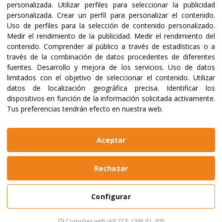
Certificaciones y acreditaciones
personalizada
.
Utilizar perfiles para seleccionar la publicidad
personalizada
.
Crear un perfil para personalizar el contenido
.
Uso de perfiles para la selección de contenido personalizado
.
Medir el rendimiento de la publicidad
.
Medir el rendimiento del
contenido
.
Comprender al público a través de estadísticas o a
través de la combinación de datos procedentes de diferentes
fuentes
.
Desarrollo y mejora de los servicios
.
Uso de datos
limitados con el objetivo de seleccionar el contenido
.
Utilizar
datos de localización geográfica precisa
.
Identificar los
dispositivos en función de la información solicitada activamente
.
Tus preferencias tendrán efecto en nuestra web.
@2023 ALBOAN Promovida por los Jesuitas
Políticas de privacidad
Política de cookies
Aceptar
Manual de identidad
Aviso legal
Web realizada por
Bikuma
Rechazar
Aviso Legal
Configurar
Política de Privacidad y Cookies
Configurar
Complies with IAB TCF, CMP ID: 405