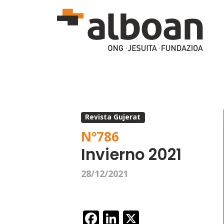
Pasar al contenido principal
Revista Gujerat
Nº
786
Invierno 2021
28/12/2021
Facebook
LinkedIn
X