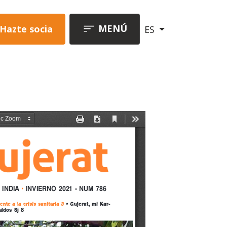
MENÚ
Hazte socia
ES