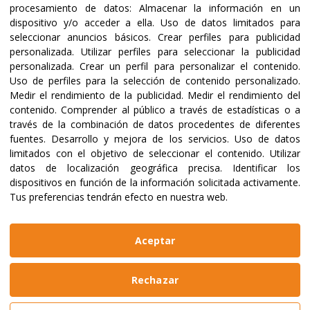
procesamiento de datos:
Almacenar la información en un
dispositivo y/o acceder a ella
.
Uso de datos limitados para
seleccionar anuncios básicos
.
Crear perfiles para publicidad
Certificaciones y acreditaciones
personalizada
.
Utilizar perfiles para seleccionar la publicidad
personalizada
.
Crear un perfil para personalizar el contenido
.
Uso de perfiles para la selección de contenido personalizado
.
Medir el rendimiento de la publicidad
.
Medir el rendimiento del
contenido
.
Comprender al público a través de estadísticas o a
través de la combinación de datos procedentes de diferentes
fuentes
.
Desarrollo y mejora de los servicios
.
Uso de datos
limitados con el objetivo de seleccionar el contenido
.
Utilizar
datos de localización geográfica precisa
.
Identificar los
dispositivos en función de la información solicitada activamente
.
Tus preferencias tendrán efecto en nuestra web.
@2023 ALBOAN Promovida por los Jesuitas
Políticas de privacidad
Política de cookies
Aceptar
Manual de identidad
Aviso legal
Web realizada por
Bikuma
Rechazar
Aviso Legal