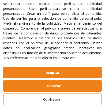
seleccionar anuncios básicos
.
Crear perfiles para publicidad
Certificaciones y acreditaciones
personalizada
.
Utilizar perfiles para seleccionar la publicidad
personalizada
.
Crear un perfil para personalizar el contenido
.
Uso de perfiles para la selección de contenido personalizado
.
Medir el rendimiento de la publicidad
.
Medir el rendimiento del
contenido
.
Comprender al público a través de estadísticas o a
través de la combinación de datos procedentes de diferentes
fuentes
.
Desarrollo y mejora de los servicios
.
Uso de datos
limitados con el objetivo de seleccionar el contenido
.
Utilizar
datos de localización geográfica precisa
.
Identificar los
dispositivos en función de la información solicitada activamente
.
Tus preferencias tendrán efecto en nuestra web.
@2023 ALBOAN Promovida por los Jesuitas
Políticas de privacidad
Política de cookies
Aceptar
Manual de identidad
Aviso legal
Web realizada por
Bikuma
Rechazar
Aviso Legal
Configurar
Política de Privacidad y Cookies