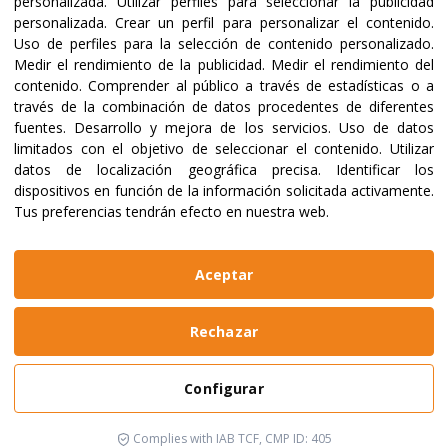
personalizada
.
Utilizar perfiles para seleccionar la publicidad
personalizada
.
Crear un perfil para personalizar el contenido
.
Uso de perfiles para la selección de contenido personalizado
.
Medir el rendimiento de la publicidad
.
Medir el rendimiento del
contenido
.
Comprender al público a través de estadísticas o a
través de la combinación de datos procedentes de diferentes
fuentes
.
Desarrollo y mejora de los servicios
.
Uso de datos
limitados con el objetivo de seleccionar el contenido
.
Utilizar
datos de localización geográfica precisa
.
Identificar los
dispositivos en función de la información solicitada activamente
.
Tus preferencias tendrán efecto en nuestra web.
@2023 ALBOAN Promovida por los Jesuitas
Políticas de privacidad
Política de cookies
Aceptar
Manual de identidad
Aviso legal
Web realizada por
Bikuma
Rechazar
Aviso Legal
Configurar
Política de Privacidad y Cookies
Configurar
Complies with IAB TCF, CMP ID: 405