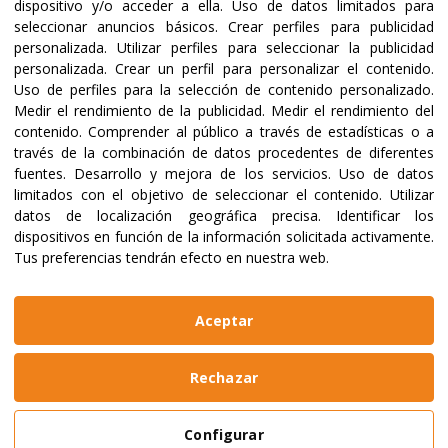
dispositivo y/o acceder a ella
.
Uso de datos limitados para
seleccionar anuncios básicos
.
Crear perfiles para publicidad
Certificaciones y acreditaciones
personalizada
.
Utilizar perfiles para seleccionar la publicidad
personalizada
.
Crear un perfil para personalizar el contenido
.
Uso de perfiles para la selección de contenido personalizado
.
Medir el rendimiento de la publicidad
.
Medir el rendimiento del
contenido
.
Comprender al público a través de estadísticas o a
través de la combinación de datos procedentes de diferentes
fuentes
.
Desarrollo y mejora de los servicios
.
Uso de datos
limitados con el objetivo de seleccionar el contenido
.
Utilizar
datos de localización geográfica precisa
.
Identificar los
dispositivos en función de la información solicitada activamente
.
Tus preferencias tendrán efecto en nuestra web.
@2023 ALBOAN Promovida por los Jesuitas
Políticas de privacidad
Política de cookies
Aceptar
Manual de identidad
Aviso legal
Web realizada por
Bikuma
Rechazar
Aviso Legal
Configurar