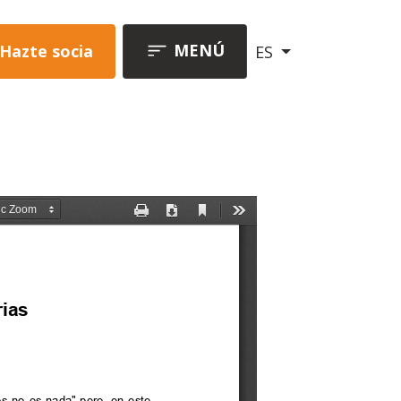
MENÚ
Hazte socia
ES