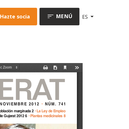
MENÚ
Hazte socia
ES