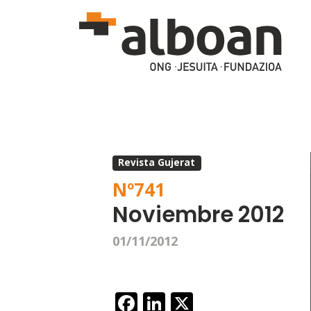
Pasar al contenido principal
Revista Gujerat
Nº
741
Noviembre 2012
01/11/2012
Facebook
LinkedIn
X