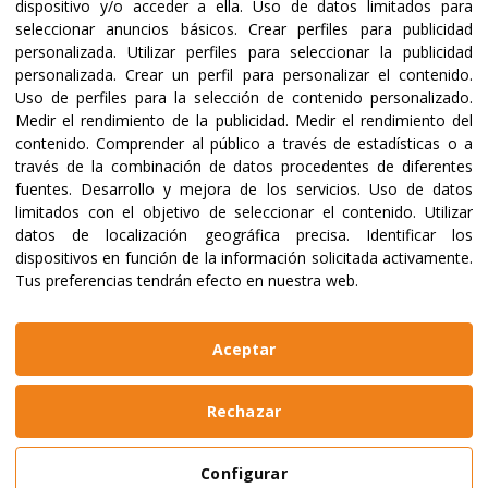
dispositivo y/o acceder a ella
.
Uso de datos limitados para
seleccionar anuncios básicos
.
Crear perfiles para publicidad
Certificaciones y acreditaciones
personalizada
.
Utilizar perfiles para seleccionar la publicidad
personalizada
.
Crear un perfil para personalizar el contenido
.
Uso de perfiles para la selección de contenido personalizado
.
Medir el rendimiento de la publicidad
.
Medir el rendimiento del
contenido
.
Comprender al público a través de estadísticas o a
través de la combinación de datos procedentes de diferentes
fuentes
.
Desarrollo y mejora de los servicios
.
Uso de datos
limitados con el objetivo de seleccionar el contenido
.
Utilizar
datos de localización geográfica precisa
.
Identificar los
dispositivos en función de la información solicitada activamente
.
Tus preferencias tendrán efecto en nuestra web.
@2023 ALBOAN Promovida por los Jesuitas
Políticas de privacidad
Política de cookies
Aceptar
Manual de identidad
Aviso legal
Web realizada por
Bikuma
Rechazar
Aviso Legal
Configurar