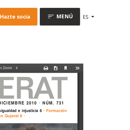
MENÚ
Hazte socia
ES