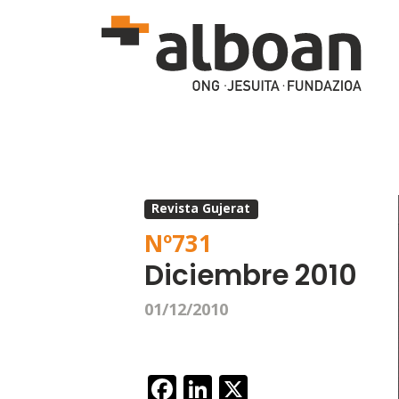
Pasar al contenido principal
Revista Gujerat
Nº
731
Diciembre 2010
01/12/2010
Facebook
LinkedIn
X