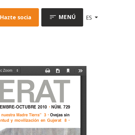
MENÚ
Hazte socia
ES