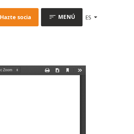
MENÚ
Hazte socia
ES