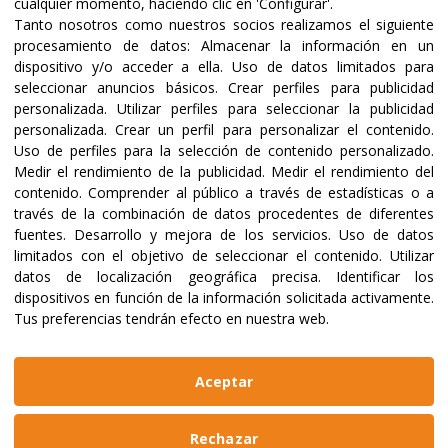
cualquier momento, haciendo clic en 'Configurar'.
Tanto nosotros como nuestros socios realizamos el siguiente
procesamiento de datos:
Almacenar la información en un
dispositivo y/o acceder a ella
.
Uso de datos limitados para
seleccionar anuncios básicos
.
Crear perfiles para publicidad
Certificaciones y acreditaciones
personalizada
.
Utilizar perfiles para seleccionar la publicidad
personalizada
.
Crear un perfil para personalizar el contenido
.
Uso de perfiles para la selección de contenido personalizado
.
Medir el rendimiento de la publicidad
.
Medir el rendimiento del
contenido
.
Comprender al público a través de estadísticas o a
través de la combinación de datos procedentes de diferentes
fuentes
.
Desarrollo y mejora de los servicios
.
Uso de datos
limitados con el objetivo de seleccionar el contenido
.
Utilizar
datos de localización geográfica precisa
.
Identificar los
dispositivos en función de la información solicitada activamente
.
Tus preferencias tendrán efecto en nuestra web.
@2023 ALBOAN Promovida por los Jesuitas
Políticas de privacidad
Política de cookies
Aceptar
Manual de identidad
Aviso legal
Web realizada por
Bikuma
Rechazar